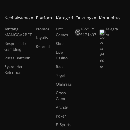
Kebijaksanaan
Platform
Kategori
Dukungan
Komunitas
Tentang
Promosi
Hot
+855 96
Telegra
MANGGA2BET
Games
5171637
m
Loyalty
Responsible
Slots
Referral
Gambling
Live
Pusat Bantuan
Casino
Syarat dan
Race
Ketentuan
Togel
Olahraga
Crash
Game
Arcade
Poker
E-Sports