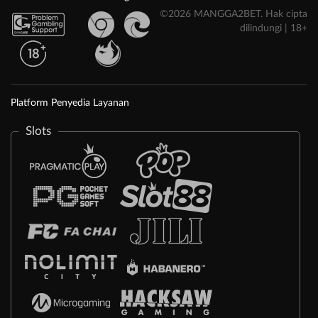
©2026 MANGGA2BET. Hak cipta
dilindungi | 18+
Platform Penyedia Layanan
Slots