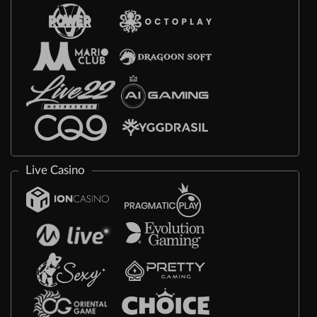
Live Casino