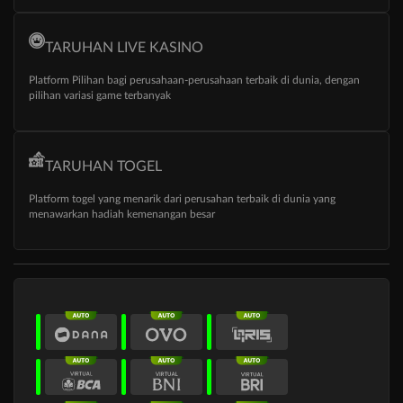
TARUHAN LIVE KASINO
Platform Pilihan bagi perusahaan-perusahaan terbaik di dunia, dengan
pilihan variasi game terbanyak
TARUHAN TOGEL
Platform togel yang menarik dari perusahan terbaik di dunia yang
menawarkan hadiah kemenangan besar