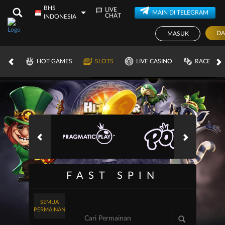
BHS
LIVE
MAIN DI TELEGRAM
CHAT
INDONESIA
DA
MASUK
IDR
UPDATING
HOT GAMES
SLOTS
LIVE CASINO
RACE
FAST SPIN
SEMUA
PERMAINAN