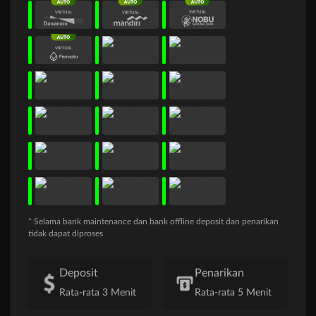
* Selama bank maintenance dan bank offline deposit dan penarikan
tidak dapat diproses
Deposit
Penarikan
Rata-rata 3 Menit
Rata-rata 5 Menit