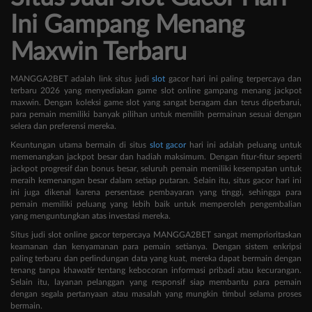
Ini Gampang Menang
Maxwin Terbaru
MANGGA2BET adalah link situs judi
slot
gacor hari ini paling terpercaya dan
terbaru 2026 yang menyediakan game slot online gampang menang jackpot
maxwin. Dengan koleksi game slot yang sangat beragam dan terus diperbarui,
para pemain memiliki banyak pilihan untuk memilih permainan sesuai dengan
selera dan preferensi mereka.
Keuntungan utama bermain di situs
slot gacor
hari ini adalah peluang untuk
memenangkan jackpot besar dan hadiah maksimum. Dengan fitur-fitur seperti
jackpot progresif dan bonus besar, seluruh pemain memiliki kesempatan untuk
meraih kemenangan besar dalam setiap putaran. Selain itu, situs gacor hari ini
ini juga dikenal karena persentase pembayaran yang tinggi, sehingga para
pemain memiliki peluang yang lebih baik untuk memperoleh pengembalian
yang menguntungkan atas investasi mereka.
Situs judi slot online gacor terpercaya MANGGA2BET sangat memprioritaskan
keamanan dan kenyamanan para pemain setianya. Dengan sistem enkripsi
paling terbaru dan perlindungan data yang kuat, mereka dapat bermain dengan
tenang tanpa khawatir tentang kebocoran informasi pribadi atau kecurangan.
Selain itu, layanan pelanggan yang responsif siap membantu para pemain
dengan segala pertanyaan atau masalah yang mungkin timbul selama proses
bermain.