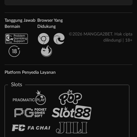
Tanggung Jawab
Browser Yang
Bermain
Didukung
©2026 MANGGA2BET. Hak cipta
dilindungi | 18+
Platform Penyedia Layanan
Slots