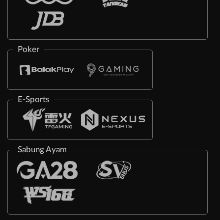
Poker
E-Sports
Sabung Ayam