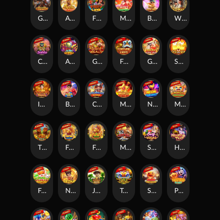
Gold Rush Cowboys
Apollo Ray of Luck
Fiery Lava
Money Empire
Blade of Fortune
Wild Mafia
City of Jewels
Alien Smash
God Of Wealth
Fortune Lions
Golden Horse Ride
Spin and Win
Imperial Majesty
Boxing Fury
Caribbean Riches
Mighty Sevens
Neon Fantasy
Money Dragon
Tiki Rush
Fortune Jewels II
Fortune Jewels I
Muay Thai Fighter
Sexy Vegas
Honey Trap
Farm Of Fortune
Nezha
Jungle Quest
Triple Happiness
Snake Treasure
Pumpkins Go Lucky