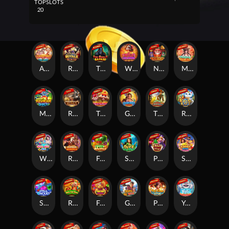
TOP
SLOTS
20
Adventure To The West
Royale House
The Great Safari
Wild Calavera
Neko Riches
Mahjong Princess
Mushroom Bandit
Roma
The Nutcrackers
Golden Moon Empire
The Maya Myth
Royal Katt
Wild Wet Win
Ranger Showdown
Fruits Mania
Spirit of the Sea
Poker Ways
Summer Splash Paradise
Space Conquest
Rich Cai Shen
Fortune Jewels III
Goal Go Win
Pai Gow Ways
Yeti Boom