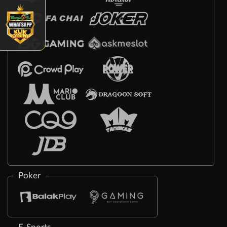
Poker