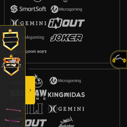
Arcade