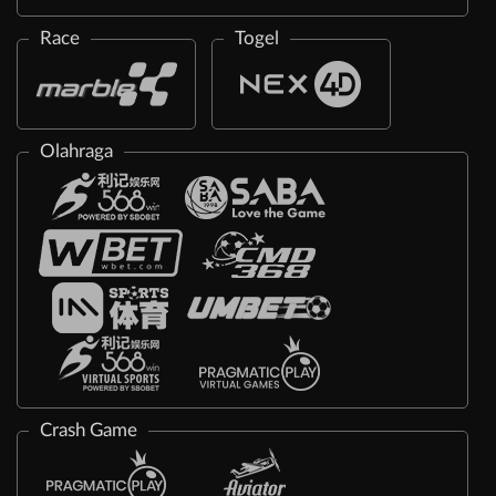
Race
Togel
Olahraga
Crash Game