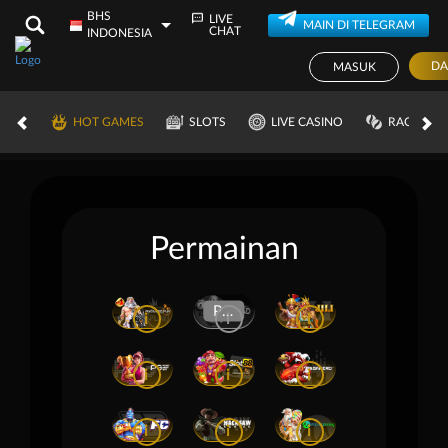
BHS
LIVE
MAIN DI TELEGRAM
CHAT
INDONESIA
DA
MASUK
HOT GAMES
SLOTS
LIVE CASINO
RACE
Permainan
i
i
i
i
i
i
i
i
i