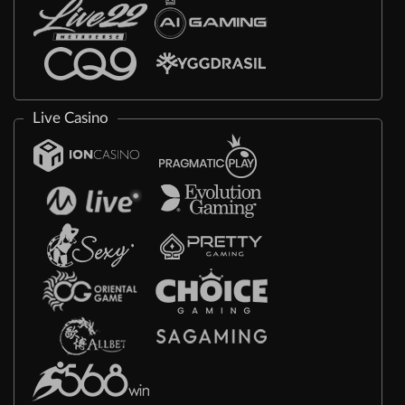
Live Casino