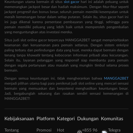
Keuntungan utama bermain di situs
slot gacor
hari ini adalah peluang untuk
memenangkan jackpot besar dan hadiah maksimum. Dengan fitur-fitur seperti
jackpot progresif dan bonus besar, seluruh pemain memiliki kesempatan untuk
meraih kemenangan besar dalam setiap putaran. Selain itu, situs gacor hari ini
ini juga dikenal karena persentase pembayaran yang tinggi, sehingga para
pemain memiliki peluang yang lebih baik untuk memperoleh pengembalian
yang menguntungkan atas investasi mereka.
Situs judi slot online gacor terpercaya MANGGA2BET sangat memprioritaskan
keamanan dan kenyamanan para pemain setianya. Dengan sistem enkripsi
paling terbaru dan perlindungan data yang kuat, mereka dapat bermain dengan
tenang tanpa khawatir tentang kebocoran informasi pribadi atau kecurangan.
Selain itu, layanan pelanggan yang responsif siap membantu para pemain
dengan segala pertanyaan atau masalah yang mungkin timbul selama proses
bermain.
Dengan semua keuntungan ini, tidak mengherankan bahwa
MANGGA2BET
menjadi pilihan utama bagi para penikmat judi slot online yang mencari sensasi
bermain yang memuaskan dan berpotensi menghasilkan keuntungan besar.
Jadi, bergabunglah sekarang dan rasakan sendiri sensasi kemenangan di
MANGGA2BET!
Kebijaksanaan
Platform
Kategori
Dukungan
Komunitas
Tentang
Promosi
Hot
+855 96
Telegra