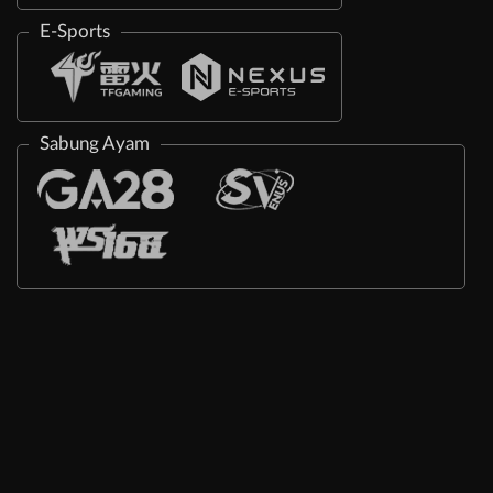
E-Sports
Sabung Ayam