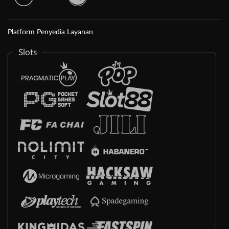
Platform Penyedia Layanan
Slots