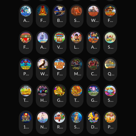
Arctic Wonders
Fire Rooster
Bird Of Thunder
Shaolin Fortunes
Ways Of Fortune
Fortune Dogs
Frontier Fortunes
Arctic Hunt
Valentine Monchy
Legend Of Nezha
All For One
Scopa
Pumpkin Patch
Wild Flow
Flying High
Mighty Medusa
CashReef
Queen Of Queens 2
Tooty Fruity Fruits
Hot Hot Summer
Golden Unicorn
Tower Of Pizza
Grape Escape
Slime Party
12 Zodiacs
Nuwa
Ruffled Up
Siren's Spell
Disco Funk
Prost!