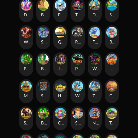
Disco Beats
Bikini Island
Pool Shark
Tuk Tuk Thailand
Double O Dollars
Skys The Limit
Wizards Want War!
Space Goonz
Queen Of Queens
Roman Empire
Fly
Bikini Island Deluxe
Pucker Up Prince
Buggy Bonus
Jungle Rumble
Panda Panda
Wicked Witch
Loony Blox
Mount Mazuma
SOS
Happy Ape
Weird Science
Zeus Deluxe
Crystopia
Steampunk Plinko
Blackbeards Bounty
Candy Tower
Super Strike
Naughty Wukong
Treasure Tomb