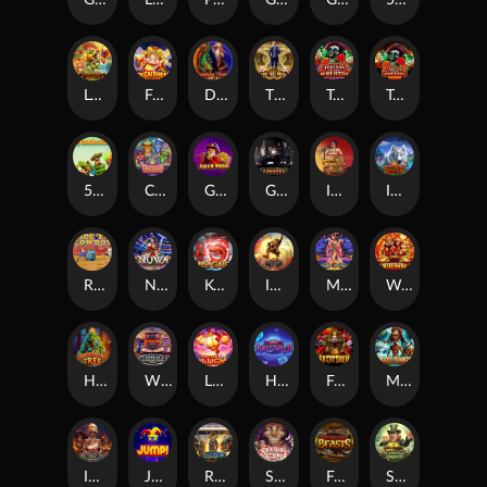
Gold Koi Fortune
Lucky Durian
Prosperity Horse
Golden Taj Mahal
Genie's Showtime
5 Lucky Lions
Legendary Beasts
Fa Cai Shen Deluxe
Dragon Tiger Gate
The Big Deal Deluxe
Taberna De Los Muertos
Taberna De Los Muertos Ultra
5 Mariachis
Calaveras Explosivas
Gold Rush
Gangsters
Indian Cash Catcher
Indiana Wolf
Ride Em Cowboy
Nuwa Deluxe
Koi Gate
Infernal Fury
Mystic Fortune Deluxe
Wealth Inn
Happiest Christmas Tree
Wild Trucks
Lantern Luck
Hot Hot Halloween
Fa Cai Shen
Mystic Shaman
Isibaya Queens
Jump!
Racing Royalty
Shivering Strings
Four Divine Beasts
Shamrock Quest