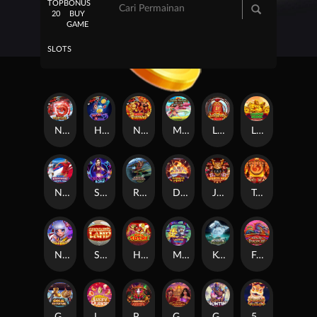
TOP
BONUS
20
BUY
GAME
SLOTS
Nexus Koi Gate
Hot Hot Nexus
Nexus Wealth Inn
Mystic Fortune Nexus
Lucky Lucky Nexus
Laughing Buddha Nexus
Nexus Knockout Football Rush
Soju Bomb
Raiden Shogun
Daruma Impact
Japanese Mask
Taiko Beats
Nine Tails
Shoguns Land
Hey Sushi
Meow Janken
Koi Koi Treasure
Fortune Dragon Joy