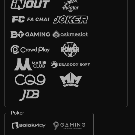
Poker