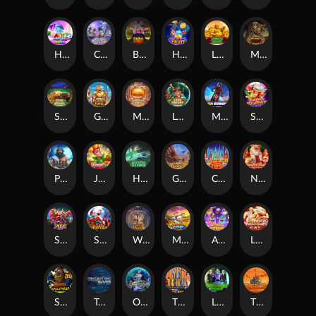
Hyper Hues
Carnival Cove
Baba Yaga
Hot Hot Fruit
Laughing Buddha
Mummy Hunter
Safari Rumble
Gladiator Royal
Mystic Rings
Love And Riches: Eldorado
MX Mania
Super Fruit Blast
Poseidon
Jump! 2
Haunted Harbor
Glory Of Rome
Christmas Gift Rush
Naughty Santa
Santa's Inn
Santa's Village
Waltz Beauty
Moo Moo Cow
Atomic Kittens
Lucky Fortune Cat
Scruffy Scallywags
Treasure Diver
Oceans Call
The Big Deal
Little Green Money
The Dragon Castle