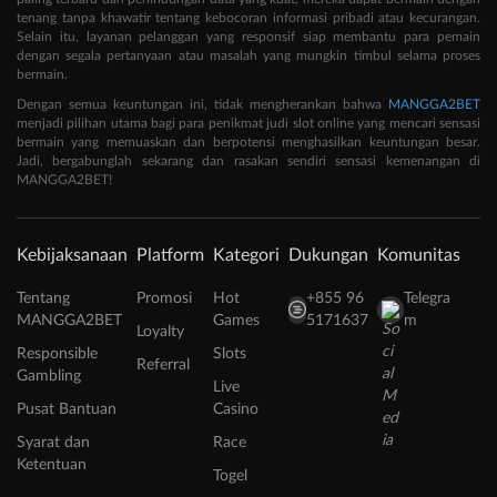
tenang tanpa khawatir tentang kebocoran informasi pribadi atau kecurangan.
Selain itu, layanan pelanggan yang responsif siap membantu para pemain
dengan segala pertanyaan atau masalah yang mungkin timbul selama proses
bermain.
Dengan semua keuntungan ini, tidak mengherankan bahwa
MANGGA2BET
menjadi pilihan utama bagi para penikmat judi slot online yang mencari sensasi
bermain yang memuaskan dan berpotensi menghasilkan keuntungan besar.
Jadi, bergabunglah sekarang dan rasakan sendiri sensasi kemenangan di
MANGGA2BET!
Kebijaksanaan
Platform
Kategori
Dukungan
Komunitas
Tentang
Promosi
Hot
+855 96
Telegra
MANGGA2BET
Games
5171637
m
Loyalty
Responsible
Slots
Referral
Gambling
Live
Pusat Bantuan
Casino
Syarat dan
Race
Ketentuan
Togel