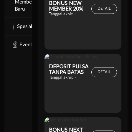
Member
BONUS NEW
Baru
MEMBER 20%
DETAIL
Tanggal akhir:
-
Spesial
Event
DEPOSIT PULSA
TANPA BATAS
DETAIL
Tanggal akhir:
-
BONUS NEXT