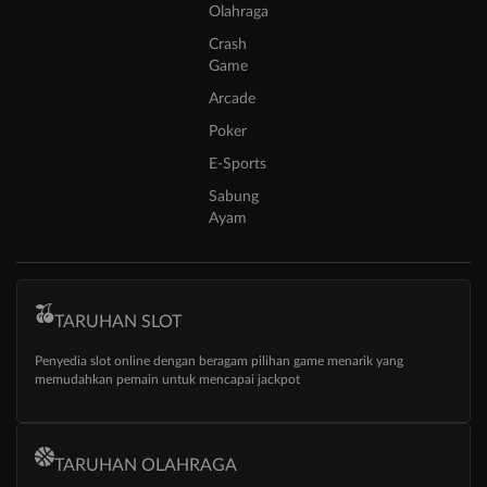
Olahraga
Crash
Game
Arcade
Poker
E-Sports
Sabung
Ayam
TARUHAN SLOT
Penyedia slot online dengan beragam pilihan game menarik yang
memudahkan pemain untuk mencapai jackpot
TARUHAN OLAHRAGA