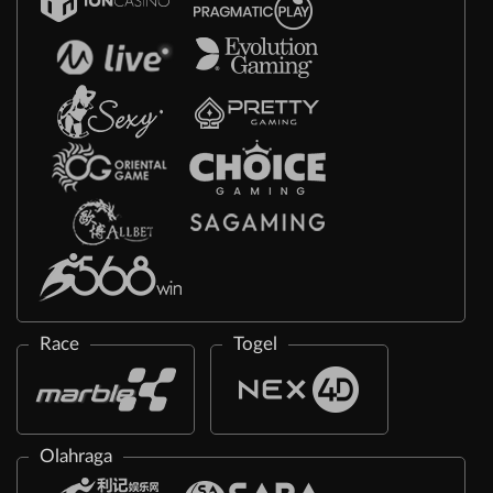
Race
Togel
Olahraga