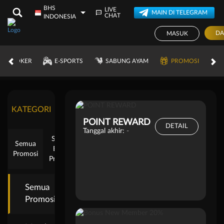
BHS
LIVE
MAIN DI TELEGRAM
CHAT
INDONESIA
DA
MASUK
POKER
E-SPORTS
SABUNG AYAM
PROMOSI
KATEGORI
POINT REWARD
DETAIL
Tanggal akhir:
-
Semua
Semua
Event
Promosi
Provider
Semua
Promosi