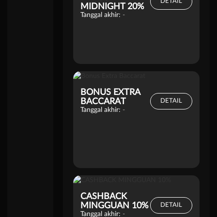
DETAIL
MIDNIGHT 20%
Tanggal akhir:
-
BONUS EXTRA
BACCARAT
DETAIL
Tanggal akhir:
-
CASHBACK
MINGGUAN 10%
DETAIL
Tanggal akhir:
-