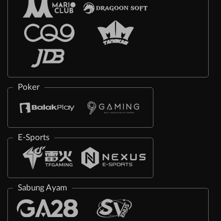
Poker
E-Sports
Sabung Ayam